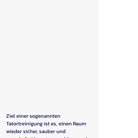
Geruchs-
neutralisierung
Schädlings-bekämpfung
Desinfektion
Entrümpelung
Ziel einer sogenannten
Tatortreinigung ist es, einen Raum
wieder sicher, sauber und